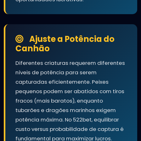
Ajuste a Potência do
Canhão
Diferentes criaturas requerem diferentes
níveis de potência para serem
capturadas eficientemente. Peixes
pequenos podem ser abatidos com tiros
fracos (mais baratos), enquanto
tubarões e dragões marinhos exigem
potência máxima. No 522bet, equilibrar
custo versus probabilidade de captura é
fundamental para maximizar lucros.