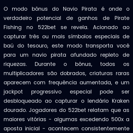
O modo bônus do Navio Pirata é onde o
verdadeiro potencial de ganhos de Pirate
Fishing no 522bet se revela. Acionado ao
capturar três ou mais símbolos especiais de
baú do tesouro, este modo transporta você
para um navio pirata afundado repleto de
riquezas. Durante o bônus, todos os
multiplicadores são dobrados, criaturas raras
aparecem com frequência aumentada, e um
jackpot progressivo especial pode ser
desbloqueado ao capturar o lendário Kraken
dourado. Jogadores do 522bet relatam que as
maiores vitórias - algumas excedendo 500x a
aposta inicial - acontecem consistentemente