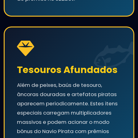
Tesouros Afundados
Além de peixes, baús de tesouro,
âncoras douradas e artefatos piratas
aparecem periodicamente. Estes itens
especiais carregam multiplicadores
massivos e podem acionar o modo
bônus do Navio Pirata com prêmios