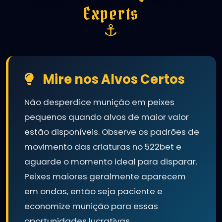
Experts
Mire nos Alvos Certos
Não desperdice munição em peixes
pequenos quando alvos de maior valor
estão disponíveis. Observe os padrões de
movimento das criaturas no 522bet e
aguarde o momento ideal para disparar.
Peixes maiores geralmente aparecem
em ondas, então seja paciente e
economize munição para essas
oportunidades lucrativas.