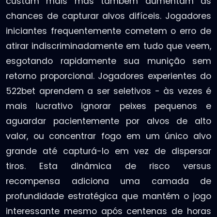
custam mais mas também aumentam as
chances de capturar alvos difíceis. Jogadores
iniciantes frequentemente cometem o erro de
atirar indiscriminadamente em tudo que veem,
esgotando rapidamente sua munição sem
retorno proporcional. Jogadores experientes do
522bet aprendem a ser seletivos - às vezes é
mais lucrativo ignorar peixes pequenos e
aguardar pacientemente por alvos de alto
valor, ou concentrar fogo em um único alvo
grande até capturá-lo em vez de dispersar
tiros. Esta dinâmica de risco versus
recompensa adiciona uma camada de
profundidade estratégica que mantém o jogo
interessante mesmo após centenas de horas