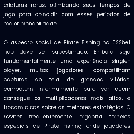
criaturas raras, otimizando seus tempos de
jogo para coincidir com esses períodos de
maior probabilidade.
O aspecto social de Pirate Fishing no 522bet
não deve ser subestimado. Embora seja
fundamentalmente uma experiência single-
player, muitos jogadores compartilham
capturas de tela de grandes vitórias,
competem informalmente para ver quem
consegue os multiplicadores mais altos, e
trocam dicas sobre as melhores estratégias. O
522bet frequentemente organiza torneios
especiais de Pirate Fishing onde jogadores