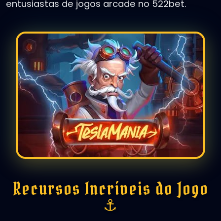
entusiastas de jogos arcade no 522bet.
Recursos Incríveis do Jogo