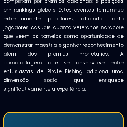
competem por prêmios adicionais e posições
em rankings globais. Estes eventos tornam-se
extremamente populares, atraindo tanto
jogadores casuais quanto veteranos hardcore
que veem os torneios como oportunidade de
demonstrar maestria e ganhar reconhecimento
além dos prêmios monetários. A
camaradagem que se desenvolve entre
entusiastas de Pirate Fishing adiciona uma
dimensão social que enriquece
significativamente a experiência.