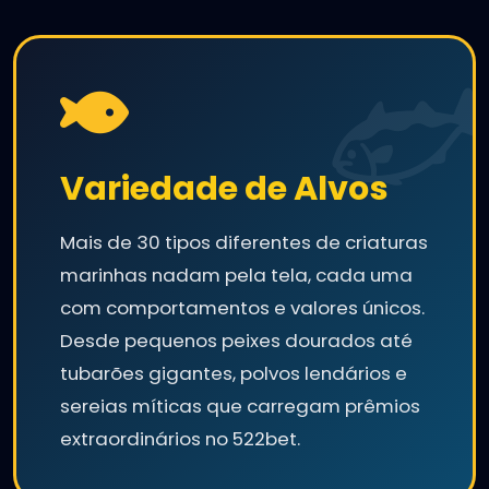
Variedade de Alvos
Mais de 30 tipos diferentes de criaturas
marinhas nadam pela tela, cada uma
com comportamentos e valores únicos.
Desde pequenos peixes dourados até
tubarões gigantes, polvos lendários e
sereias míticas que carregam prêmios
extraordinários no 522bet.