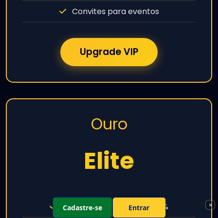
Convites para eventos
Upgrade VIP
Ouro
Elite
×
Bônus de boas-vindas 200%
Cadastre-se
Entrar