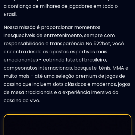
a confiança de milhares de jogadores em todo o
Brasil.
Nossa missão é proporcionar momentos
inesquecíveis de entretenimento, sempre com
responsabilidade e transparência. No 522bet, você
encontra desde as apostas esportivas mais
emocionantes - cobrindo futebol brasileiro,
campeonatos internacionais, basquete, tênis, MMA e
muito mais - até uma seleção premium de jogos de
cassino que incluem slots clássicos e modernos, jogos
de mesa tradicionais e a experiência imersiva do
cassino ao vivo.