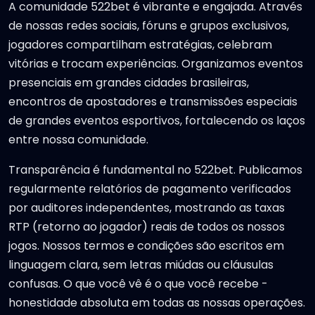
A comunidade 522bet é vibrante e engajada. Através
de nossas redes sociais, fóruns e grupos exclusivos,
jogadores compartilham estratégias, celebram
vitórias e trocam experiências. Organizamos eventos
presenciais em grandes cidades brasileiras,
encontros de apostadores e transmissões especiais
de grandes eventos esportivos, fortalecendo os laços
entre nossa comunidade.
Transparência é fundamental no 522bet. Publicamos
regularmente relatórios de pagamento verificados
por auditores independentes, mostrando as taxas
RTP (retorno ao jogador) reais de todos os nossos
jogos. Nossos termos e condições são escritos em
linguagem clara, sem letras miúdas ou cláusulas
confusas. O que você vê é o que você recebe -
honestidade absoluta em todas as nossas operações.