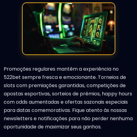
Promoções regulares mantêm a experiência no
522bet sempre fresca e emocionante. Torneios de
slots com premiações garantidas, competições de
apostas esportivas, sorteios de prêmios, happy hours
com odds aumentadas e ofertas sazonais especiais
para datas comemorativas. Fique atento às nossas
newsletters e notificações para não perder nenhuma
oportunidade de maximizar seus ganhos.