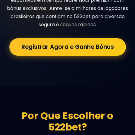
esportivas em tempo real e slots premium com
bônus exclusivos. Junte-se a milhares de jogadores
brasileiros que confiam no 522bet para diversão
segura e saques rápidos.
Registrar Agora e Ganhe Bônus
Por Que Escolher o
522bet?