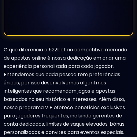
O que diferencia o 522bet no competitivo mercado
de apostas online é nossa dedicação em criar uma
experiência personalizada para cada jogador.
Entendemos que cada pessoa tem preferências
únicas, por isso desenvolvemos algoritmos
inteligentes que recomendam jogos e apostas
baseados no seu histórico e interesses. Além disso,
nosso programa VIP oferece benefícios exclusivos
para jogadores frequentes, incluindo gerentes de
conta dedicados, limites de saque elevados, bônus
personalizados e convites para eventos especiais.