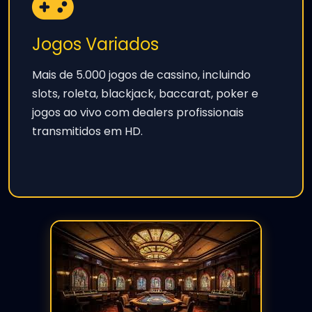
Jogos Variados
Mais de 5.000 jogos de cassino, incluindo
slots, roleta, blackjack, baccarat, poker e
jogos ao vivo com dealers profissionais
transmitidos em HD.