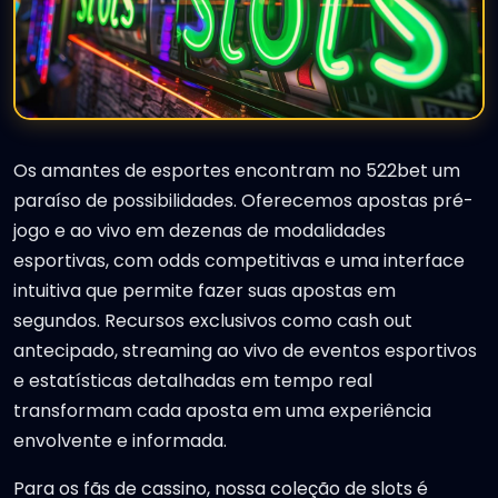
Os amantes de esportes encontram no 522bet um
paraíso de possibilidades. Oferecemos apostas pré-
jogo e ao vivo em dezenas de modalidades
esportivas, com odds competitivas e uma interface
intuitiva que permite fazer suas apostas em
segundos. Recursos exclusivos como cash out
antecipado, streaming ao vivo de eventos esportivos
e estatísticas detalhadas em tempo real
transformam cada aposta em uma experiência
envolvente e informada.
Para os fãs de cassino, nossa coleção de slots é