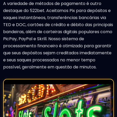
A variedade de métodos de pagamento é outro
destaque do 522bet. Aceitamos Pix para depósitos e
saques instantâneos, transferências bancárias via
TED e DOC, cartões de crédito e débito das principais
bandeiras, além de carteiras digitais populares como
PicPay, PayPal e Skrill. Nosso sistema de
processamento financeiro é otimizado para garantir
que seus depósitos sejam creditados imediatamente
e seus saques processados no menor tempo
possível, geralmente em questão de minutos.