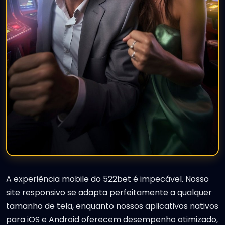
A experiência mobile do 522bet é impecável. Nosso
site responsivo se adapta perfeitamente a qualquer
tamanho de tela, enquanto nossos aplicativos nativos
para iOS e Android oferecem desempenho otimizado,