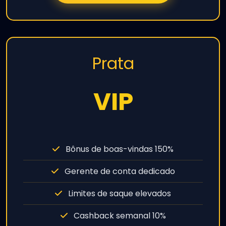
Prata
VIP
Bônus de boas-vindas 150%
Gerente de conta dedicado
Limites de saque elevados
Cashback semanal 10%