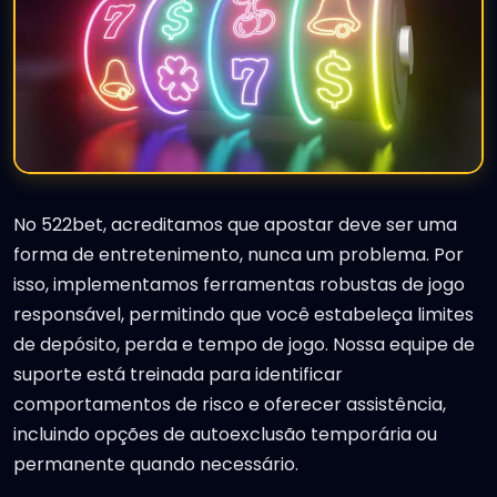
No 522bet, acreditamos que apostar deve ser uma
forma de entretenimento, nunca um problema. Por
isso, implementamos ferramentas robustas de jogo
responsável, permitindo que você estabeleça limites
de depósito, perda e tempo de jogo. Nossa equipe de
suporte está treinada para identificar
comportamentos de risco e oferecer assistência,
incluindo opções de autoexclusão temporária ou
permanente quando necessário.