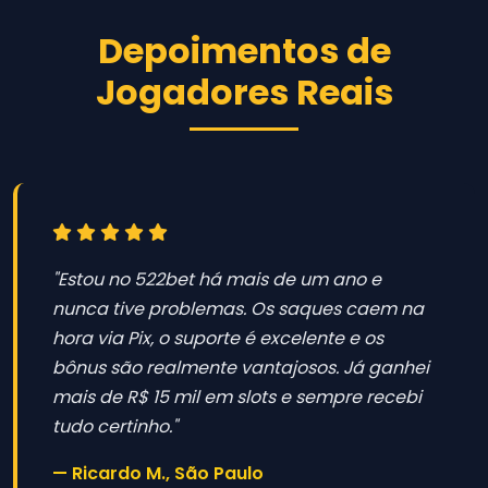
Depoimentos de
Jogadores Reais
"Estou no 522bet há mais de um ano e
nunca tive problemas. Os saques caem na
hora via Pix, o suporte é excelente e os
bônus são realmente vantajosos. Já ganhei
mais de R$ 15 mil em slots e sempre recebi
tudo certinho."
— Ricardo M., São Paulo